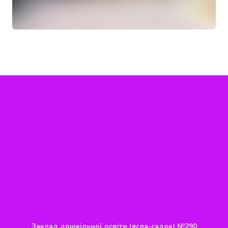
Заклад дошкільної освіти (ясла-садок) №290