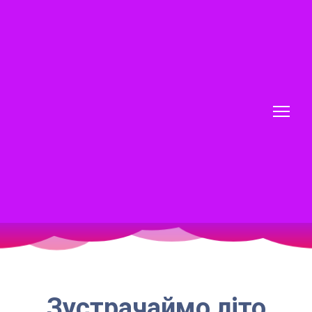
Зустрачаймо літо