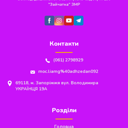
"Зайчатка" ЗМР
Контакти
(061) 2798929
moc.liamg%40adhzedan092
69118, м. Запоріжжя вул. Володимира
УКРАЇНЦЯ 19А
Розділи
Головна