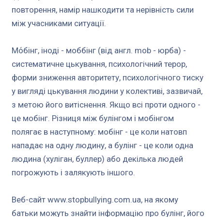
повторення, намір нашкодити та нерівність сили
між учасниками ситуації.
Мо́бінг, іноді - моббінг (від англ. mob - юрба) -
систематичне цькування, психологічний терор,
форми зниження авторитету, психологічного тиску
у вигляді цькування людини у колективі, зазвичай,
з метою його витіснення. Якщо всі проти одного -
це мобінг. Різниця між булінгом і мобінгом
полягає в наступному: мобінг - це коли натовп
нападає на одну людину, а булінг - це коли одна
людина (хуліган, буллер) або декілька людей
погрожують і залякують іншого.
Веб-сайт www.stopbullying.com.ua, на якому
батьки можуть знайти інформацію про булінг, його